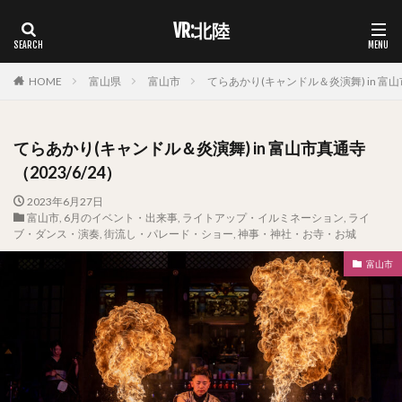
VR:北陸
HOME
富山県
富山市
てらあかり(キャンドル＆炎演舞) in 富山市
てらあかり(キャンドル＆炎演舞) in 富山市真通寺
（2023/6/24）
2023年6月27日
富山市
,
6月のイベント・出来事
,
ライトアップ・イルミネーション
,
ライ
ブ・ダンス・演奏
,
街流し・パレード・ショー
,
神事・神社・お寺・お城
富山市