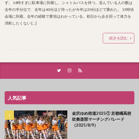
ず。 14時すぎに駐車場に到着し、シャトルバスを待つ。並んでいる人の数は
去年の半分位で、去年は40分ほど待ったが今年は20分ほどで乗れた。 15時頃
会場に到着。去年の経験で要領はわかっている。初日から歩き回って体力を
消耗したくない […]
続きを読む
人気記事
金沢ゆめ街道2025① 京都橘高校
吹奏楽部マーチングパレード
（2025/8/9）