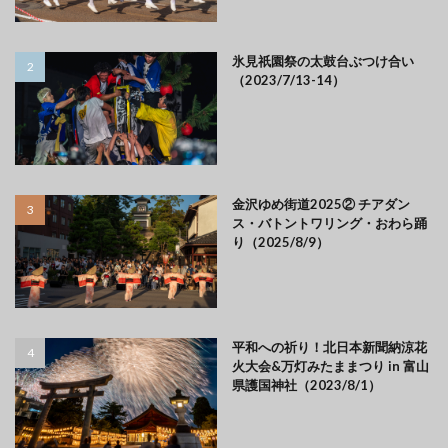
氷見祇園祭の太鼓台ぶつけ合い
（2023/7/13-14）
金沢ゆめ街道2025② チアダン
ス・バトントワリング・おわら踊
り（2025/8/9）
平和への祈り！北日本新聞納涼花
火大会&万灯みたままつり in 富山
県護国神社（2023/8/1）