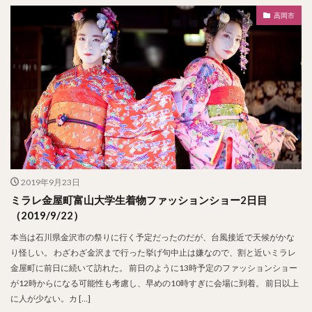
高岡市
2019年9月23日
ミラレ金屋町富山大学生着物ファッションショー2日目
（2019/9/22）
本当は石川県金沢市の祭りに行く予定だったのだが、台風接近で天候がかな
り怪しい。 わざわざ金沢まで行った挙げ句中止は嫌なので、割と近いミラレ
金屋町に前日に続いて訪れた。 前日のように13時予定のファッションショー
が12時からになる可能性も考慮し、早めの10時すぎに会場に到着。 前日以上
に人が少ない。カ […]