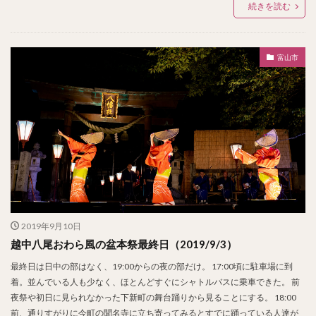
続きを読む
富山市
2019年9月10日
越中八尾おわら風の盆本祭最終日（2019/9/3）
最終日は日中の部はなく、19:00からの夜の部だけ。 17:00頃に駐車場に到
着。並んでいる人も少なく、ほとんどすぐにシャトルバスに乗車できた。 前
夜祭や初日に見られなかった下新町の舞台踊りから見ることにする。 18:00
前、通りすがりに今町の聞名寺に立ち寄ってみるとすでに踊っている人達が