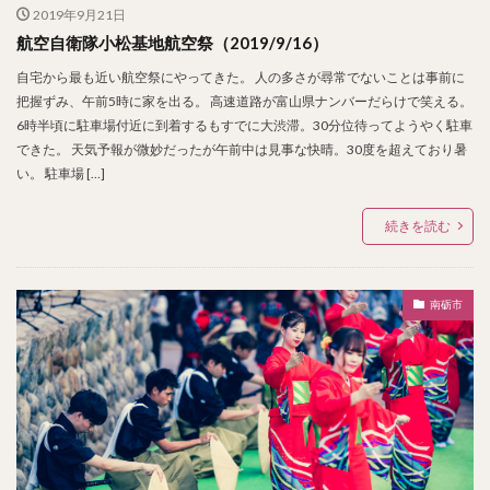
2019年9月21日
航空自衛隊小松基地航空祭（2019/9/16）
自宅から最も近い航空祭にやってきた。 人の多さが尋常でないことは事前に
把握ずみ、午前5時に家を出る。 高速道路が富山県ナンバーだらけで笑える。
6時半頃に駐車場付近に到着するもすでに大渋滞。30分位待ってようやく駐車
できた。 天気予報が微妙だったが午前中は見事な快晴。30度を超えており暑
い。 駐車場 […]
続きを読む
南砺市