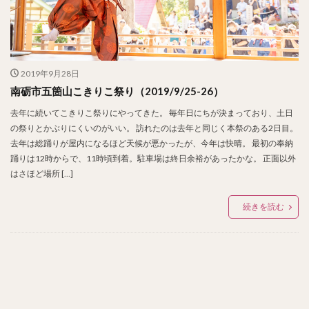
2019年9月28日
南砺市五箇山こきりこ祭り（2019/9/25-26）
去年に続いてこきりこ祭りにやってきた。 毎年日にちが決まっており、土日
の祭りとかぶりにくいのがいい。 訪れたのは去年と同じく本祭のある2日目。
去年は総踊りが屋内になるほど天候が悪かったが、今年は快晴。 最初の奉納
踊りは12時からで、11時頃到着。駐車場は終日余裕があったかな。 正面以外
はさほど場所 […]
続きを読む