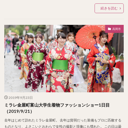
続きを読む
高岡市
2019年9月23日
ミラレ金屋町富山大学生着物ファッションショー1日目
（2019/9/21）
去年はじめて訪れたミラレ金屋町。 去年は貧弱だった装備もプロに匹敵する
ものとなり、よさこいとおわらで女性の撮影と現像にも慣れた。 この日は曇