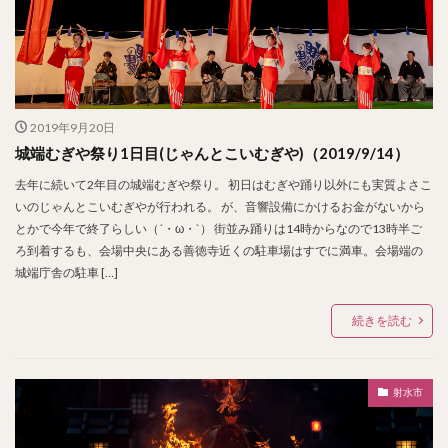
2019年9月20日
城端むぎや祭り1日目(じゃんとこいむぎや)（2019/9/14）
去年に続いて2年目の城端むぎや祭り。 初日はむぎや踊り以外にも実質よさこ
いのじゃんとこいむぎやが行われる。 が、音響設備にかけるお金がないから
とかで今年で終了らしい（´・ω・`） 街並み踊りは14時からなので13時半ご
ろ到着するも、会場中央にある善徳寺近くの駐車場はすでに満車。会場端の
城端庁舎の駐車 […]
続きを読む
射水市