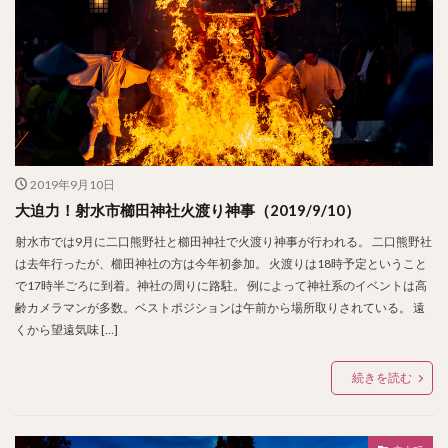
2019年9月10日
大迫力！射水市櫛田神社火渡り神事（2019/9/10）
射水市では9月に二口熊野社と櫛田神社で火渡り神事が行われる。 二口熊野社
は去年行ったが、櫛田神社の方は今年初参加。 火渡りは18時予定ということ
で17時半ごろに到着。神社の周りに路駐。 例によって神社系のイベントは高
齢カメラマンが多数。ベストポジションは午前から場所取りされている。 遠
くから望遠気味 […]
続きを読む