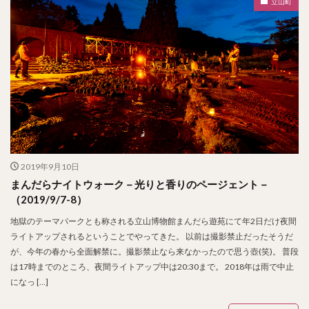
立山町
2019年9月10日
まんだらナイトウォーク－光りと香りのページェント－
（2019/9/7-8）
地獄のテーマパークとも称される立山博物館まんだら遊苑にて年2日だけ夜間
ライトアップされるということでやってきた。 以前は撮影禁止だったそうだ
が、今年の春から全面解禁に。撮影禁止なら来なかったので思う壺(笑)。 普段
は17時までのところ、夜間ライトアップ中は20:30まで。 2018年は雨で中止
になっ […]