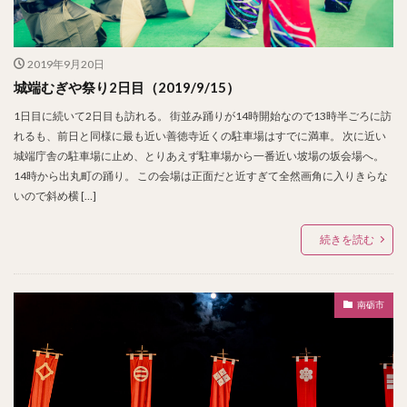
2019年9月20日
城端むぎや祭り2日目（2019/9/15）
1日目に続いて2日目も訪れる。 街並み踊りが14時開始なので13時半ごろに訪
れるも、前日と同様に最も近い善徳寺近くの駐車場はすでに満車。 次に近い
城端庁舎の駐車場に止め、とりあえず駐車場から一番近い坡場の坂会場へ。
14時から出丸町の踊り。 この会場は正面だと近すぎて全然画角に入りきらな
いので斜め横 […]
続きを読む
南砺市