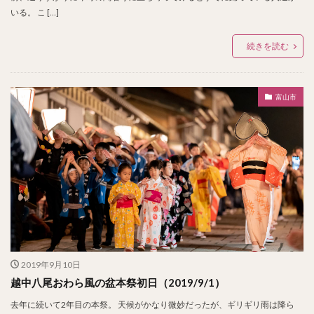
いる。 こ […]
続きを読む
富山市
2019年9月10日
越中八尾おわら風の盆本祭初日（2019/9/1）
去年に続いて2年目の本祭。 天候がかなり微妙だったが、ギリギリ雨は降ら