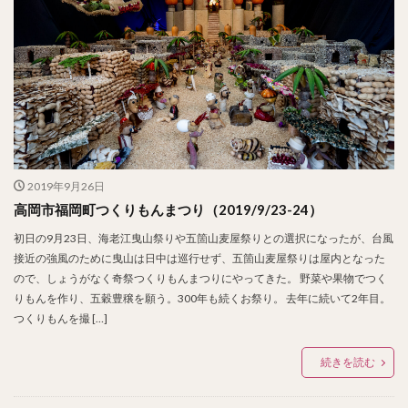
2019年9月26日
高岡市福岡町つくりもんまつり（2019/9/23-24）
初日の9月23日、海老江曳山祭りや五箇山麦屋祭りとの選択になったが、台風
接近の強風のために曳山は日中は巡行せず、五箇山麦屋祭りは屋内となった
ので、しょうがなく奇祭つくりもんまつりにやってきた。 野菜や果物でつく
りもんを作り、五穀豊穣を願う。300年も続くお祭り。 去年に続いて2年目。
つくりもんを撮 […]
続きを読む