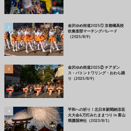
金沢ゆめ街道2025① 京都橘高校
吹奏楽部マーチングパレード
（2025/8/9）
金沢ゆめ街道2025② チアダン
ス・バトントワリング・おわら踊
り（2025/8/9）
平和への祈り！北日本新聞納涼花
火大会&万灯みたままつり in 富山
県護国神社（2023/8/1）