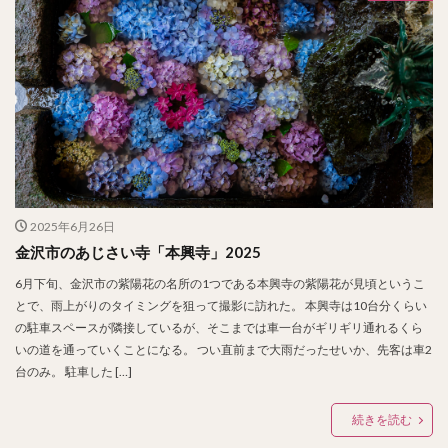
2025年6月26日
金沢市のあじさい寺「本興寺」2025
6月下旬、金沢市の紫陽花の名所の1つである本興寺の紫陽花が見頃というこ
とで、雨上がりのタイミングを狙って撮影に訪れた。 本興寺は10台分くらい
の駐車スペースが隣接しているが、そこまでは車一台がギリギリ通れるくら
いの道を通っていくことになる。 つい直前まで大雨だったせいか、先客は車2
台のみ。 駐車した […]
続きを読む