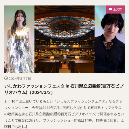
金沢市
2024年3月7日
いしかわファッションフェスタ in 石川県立図書館(百万石ビブ
リオバウム)（2024/3/2）
もう10年以上続いているらしい「いしかわファッションフェスタ」なるファ
ッションショー、今年は2022年7月に開館したばかりで石川県トップクラス
の建築美を誇る石川県立図書館(通称百万石ビブリオバウム)で開催されるとい
うことで撮影に訪れた。 ファッションショー開始は14時、13時頃に到着。 土
曜日でも思 […]