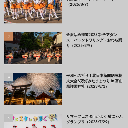
（2025/8/9）
金沢ゆめ街道2025② チアダン
ス・バトントワリング・おわら踊
り（2025/8/9）
平和への祈り！北日本新聞納涼花
火大会&万灯みたままつり in 富山
県護国神社（2023/8/1）
サマーフェスタinかほく 猫にゃん
グランプリ（2023/7/29）