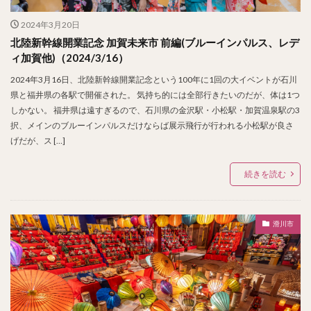
2024年3月20日
北陸新幹線開業記念 加賀未来市 前編(ブルーインパルス、レデ
ィ加賀他)（2024/3/16）
2024年3月16日、北陸新幹線開業記念という100年に1回の大イベントが石川
県と福井県の各駅で開催された。 気持ち的には全部行きたいのだが、体は1つ
しかない。 福井県は遠すぎるので、石川県の金沢駅・小松駅・加賀温泉駅の3
択、メインのブルーインパルスだけならば展示飛行が行われる小松駅が良さ
げだが、ス […]
続きを読む
滑川市