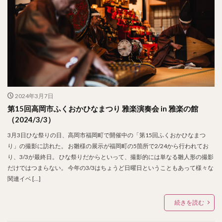
2024年3月7日
第15回高岡市ふくおかひなまつり 雅楽演奏会 in 雅楽の館
（2024/3/3）
3月3日ひな祭りの日、高岡市福岡町で開催中の「第15回ふくおかひなまつ
り」の撮影に訪れた。 お雛様の展示が福岡町の5箇所で2/24から行われてお
り、3/3が最終日。 ひな祭りだからといって、撮影的には単なる雛人形の撮影
だけではつまらない。 今年の3/3はちょうど日曜日ということもあって様々な
関連イベ […]
続きを読む