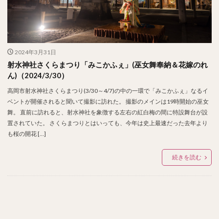
2024年3月31日
射水神社さくらまつり「みこかふぇ」(巫女舞奉納＆花嫁のれ
ん)（2024/3/30）
高岡市射水神社さくらまつり(3/30～4/7)の中の一環で「みこかふぇ」なるイ
ベントが開催されると聞いて撮影に訪れた。 撮影のメインは19時開始の巫女
舞。 直前に訪れると、射水神社を象徴する左右の紅白梅の間に特設舞台が設
置されていた。 さくらまつりとはいっても、今年は史上最速だった去年より
も桜の開花 […]
続きを読む