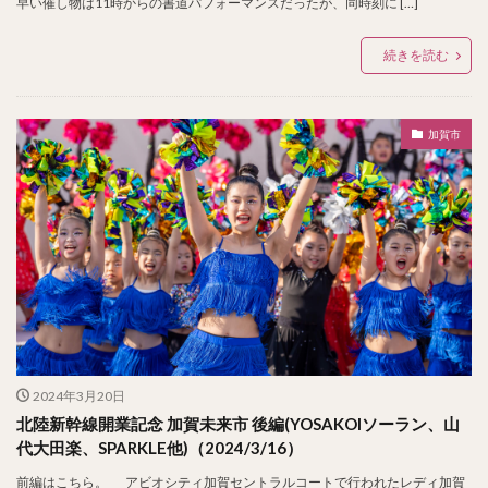
早い催し物は11時からの書道パフォーマンスだったが、同時刻に […]
続きを読む
加賀市
2024年3月20日
北陸新幹線開業記念 加賀未来市 後編(YOSAKOIソーラン、山
代大田楽、SPARKLE他)（2024/3/16）
前編はこちら。 アビオシティ加賀セントラルコートで行われたレディ加賀