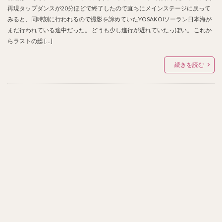
再現タップダンスが20分ほどで終了したので直ちにメインステージに戻って
みると、同時刻に行われるので撮影を諦めていたYOSAKOIソーラン日本海が
まだ行われている途中だった。 どうも少し進行が遅れていたっぽい。 これか
らラストの総 […]
続きを読む