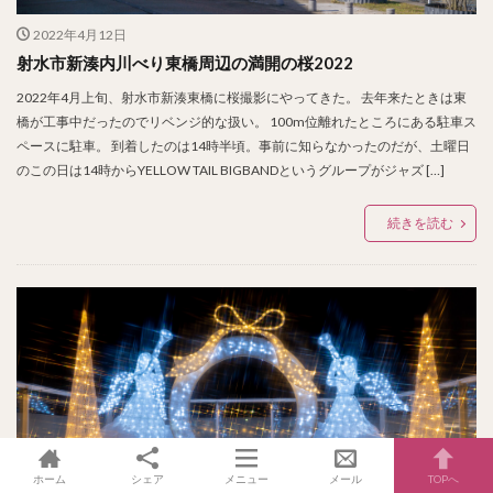
2022年4月12日
射水市新湊内川べり東橋周辺の満開の桜2022
2022年4月上旬、射水市新湊東橋に桜撮影にやってきた。 去年来たときは東
橋が工事中だったのでリベンジ的な扱い。 100m位離れたところにある駐車ス
ペースに駐車。 到着したのは14時半頃。事前に知らなかったのだが、土曜日
のこの日は14時からYELLOW TAIL BIGBANDというグループがジャズ […]
続きを読む
ホーム
シェア
メニュー
メール
TOPへ