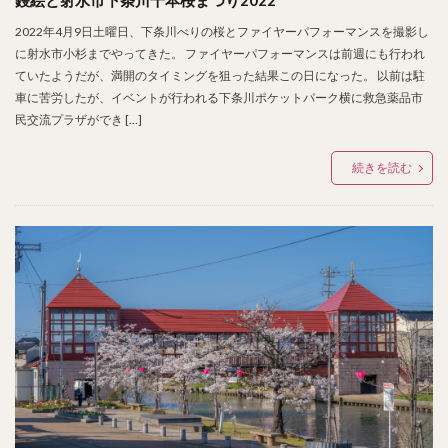
鏝絵と射水市下条川千本桜まつり2022
2022年4月9日土曜日、下条川べりの桜とファイヤーパフォーマンスを撮影し
に射水市小杉までやってきた。 ファイヤーパフォーマンスは前週にも行われ
ていたようだが、満開のタイミングを狙った結果この日になった。 以前は駐
車に苦労したが、イベントが行われる下条川ポケットパーク横に救急薬品市
民交流プラザができ […]
続きを読む