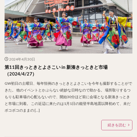
2024年4月30日
第11回きっときとよさこい in 新湊きっときと市場
（2024/4/27）
GW初日の土曜日、毎年恒例のきっときとよさこいを今年も撮影することがで
きた。 他のイベントとかぶらない絶妙な日時なので助かる。 場所取りするつ
もりも駐車場の心配もないので、開始30分ほど前に会場となる新湊きっとき
と市場に到着。 この近辺に来たのは1月1日の能登半島地震以降初めて、未だ
ボコボコのままの […]
続きを読む