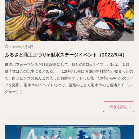
2022年9月6日
ふるさと商工まつりin射水ステージイベント（2022/9/4）
書道パフォーマンスだけ別記事にして、残りのIMZipライブ、バレエ、太鼓、
獅子舞はこの記事にまとめる。 12時少し前にお餅の無料配布が始まったの
で、白とピンクのあんこの入ったお餅をゲットした後、12時からIMZipのライ
ブを撮影。 射水市のイベントなので、当然のごとく射水市のご当地アイドル
グルー […]
続きを読む