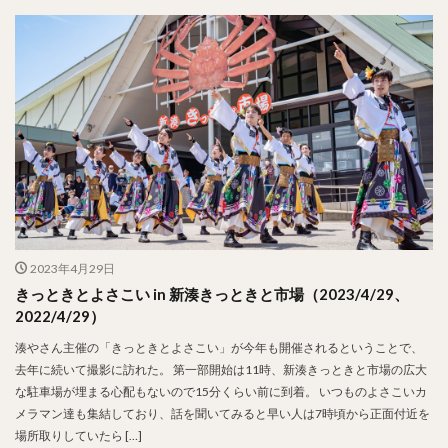
2023年4月29日
きっときとよさこい in 新湊きっときと市場（2023/4/29、
2022/4/29）
湊やさん主催の「きっときとよさこい」が今年も開催されるということで、
去年に続いて撮影に訪れた。 第一部開始は11時、新湊きっときと市場の広大
な駐車場が埋まる心配もないので15分くらい前に到着。 いつものよさこいカ
メラマン達も集結しており、話を聞いてみると早い人は7時頃から正面付近を
場所取りしていたら […]