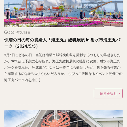
2024年5月8日
快晴の日の海の貴婦人「海王丸」総帆展帆 in 射水市海王丸パ
ーク（2024/5/5）
5月5日こどもの日、当初は南砺市城端曳山祭を撮影するつもりで早起きした
が、30℃超え予想に心が折れ、海王丸総帆展帆の撮影に変更、射水市海王丸
パークを訪れた。 完成形だけならば一昨年にも撮影したが、帆を張る作業か
ら撮影するのは5年ぶりくらいだろうか。 ちびっこ天国なるイベント開催中の
海王丸パーク内を撮 […]
続きを読む