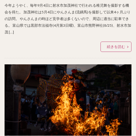
今年ようやく、毎年9月4日に射水市加茂神社で行われる稚児舞を撮影する機
会を得た。 加茂神社は5月4日にやんさんま(流鏑馬)を撮影して以来4ヶ月ぶり
の訪問。 やんさんまの時ほど見学者は多くないので、周辺に適当に駐車でき
る。 富山県では黒部市法福寺(4月第3日曜)、富山市熊野神社(8/25)、射水市加
茂 […]
続きを読む