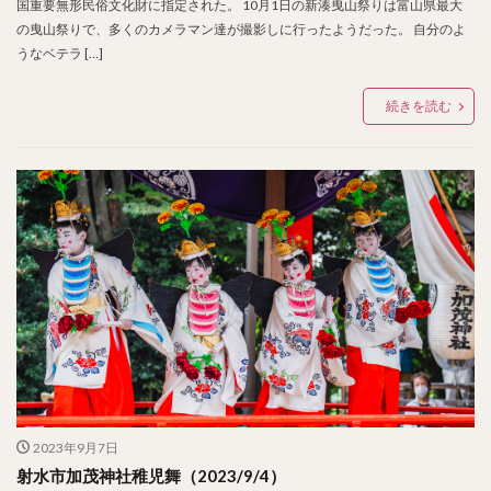
国重要無形民俗文化財に指定された。 10月1日の新湊曳山祭りは富山県最大
の曳山祭りで、多くのカメラマン達が撮影しに行ったようだった。 自分のよ
うなベテラ […]
続きを読む
2023年9月7日
射水市加茂神社稚児舞（2023/9/4）