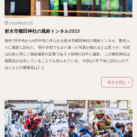
2023年8月2日
射水市櫛田神社の風鈴トンネル2023
毎年7月中旬から8月中旬に作られる射水市櫛田神社の風鈴トンネル、数年ぶ
りに撮影に訪れた。 雨や夕刻でもまた違った写真が撮れるとは思うが、今回
は以前と同じく風鈴撮影の定番であろう快晴の日中に撮影。 この櫛田神社は
紫陽花が点在していることでも知られている。 今回は7月下旬に訪れたので、
ほとんどの紫陽花は […]
続きを読む