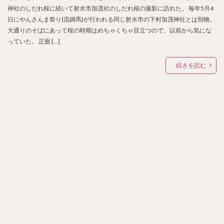
神社のしだれ桜に続いて射水市加茂社のしだれ桜の撮影に訪れた。 毎年5月4
日にやんさんま祭り(流鏑馬)が行われる同じ射水市の下村加茂神社とは別物。
大通りのそばにあって桜の時期はめちゃくちゃ目立つので、以前から気にな
っていた。 正面 […]
続きを読む