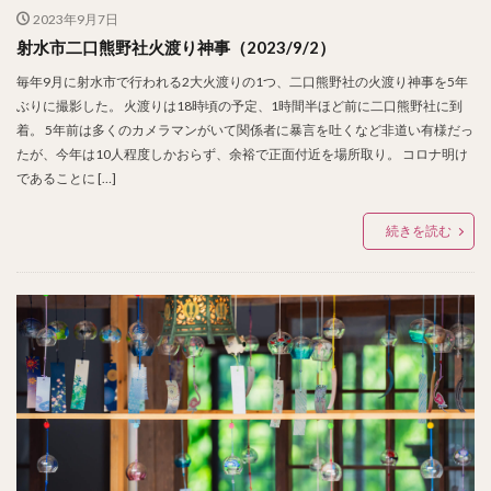
2023年9月7日
射水市二口熊野社火渡り神事（2023/9/2）
毎年9月に射水市で行われる2大火渡りの1つ、二口熊野社の火渡り神事を5年
ぶりに撮影した。 火渡りは18時頃の予定、1時間半ほど前に二口熊野社に到
着。 5年前は多くのカメラマンがいて関係者に暴言を吐くなど非道い有様だっ
たが、今年は10人程度しかおらず、余裕で正面付近を場所取り。 コロナ明け
であることに […]
続きを読む