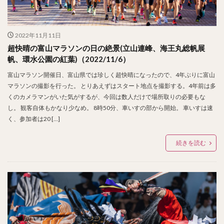
2022年11月11日
超快晴の富山マラソンの日の絶景(立山連峰、海王丸総帆展
帆、環水公園の紅葉)（2022/11/6）
富山マラソン開催日、富山県では珍しく超快晴になったので、4年ぶりに富山
マラソンの撮影を行った。 とりあえずはスタート地点を撮影する。4年前は多
くのカメラマンがいた気がするが、今回は数人だけで場所取りの必要もな
し。 観客自体もかなり少なめ。 8時50分、車いすの部から開始。 車いすは速
く、参加者は20 […]
続きを読む