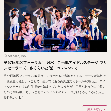
2025年6月30日
第67回地区フォーラム in 射水 ご当地アイドルステージ(マリ
ンセーラーズ、さくらいと他)（2025/6/28）
第67回地区フォーラム in 射水にて行われるご当地アイドルステージが無料で
一般観覧可能ということで、射水市にある高周波文化ホールを訪れた。 アイ
ドルステージは12時半頃から始まっていたようだが、用事があったので着い
たのは13時頃。 ちょうどおバカツインズのステージが始まるところだった。
長野県のご […]
続きを読む