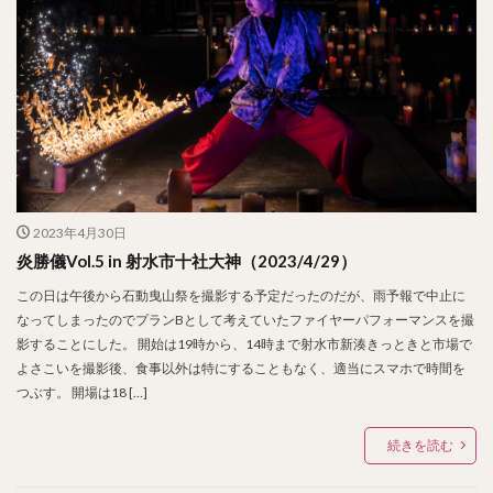
2023年4月30日
炎勝儀Vol.5 in 射水市十社大神（2023/4/29）
この日は午後から石動曳山祭を撮影する予定だったのだが、雨予報で中止に
なってしまったのでプランBとして考えていたファイヤーパフォーマンスを撮
影することにした。 開始は19時から、14時まで射水市新湊きっときと市場で
よさこいを撮影後、食事以外は特にすることもなく、適当にスマホで時間を
つぶす。 開場は18 […]
続きを読む