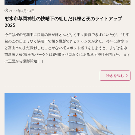
2025年4月13日
射水市草岡神社の快晴下の紅しだれ桜と夜のライトアップ
2025
今年は桜の開花中に快晴の日がほとんどなく中々撮影できずにいたが、4月中
旬のこの日ようやく快晴下で桜を撮影できるチャンスが来た。 今年は射水市
と富山市のまだ撮影したことがない桜スポット巡りをしようと、まずは射水
市新湊大橋(海王丸パークとは逆側)入り口近くにある草岡神社を訪れた。 まず
は正面から撮影開始 […]
続きを読む