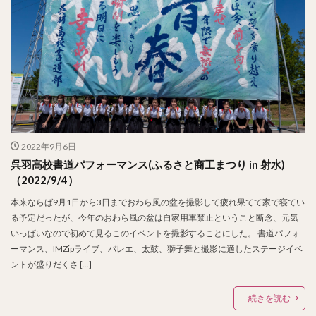
2022年9月6日
呉羽高校書道パフォーマンス(ふるさと商工まつり in 射水)
（2022/9/4）
本来ならば9月1日から3日までおわら風の盆を撮影して疲れ果てて家で寝てい
る予定だったが、今年のおわら風の盆は自家用車禁止ということ断念、元気
いっぱいなので初めて見るこのイベントを撮影することにした。 書道パフォ
ーマンス、IMZipライブ、バレエ、太鼓、獅子舞と撮影に適したステージイベ
ントが盛りだくさ […]
続きを読む