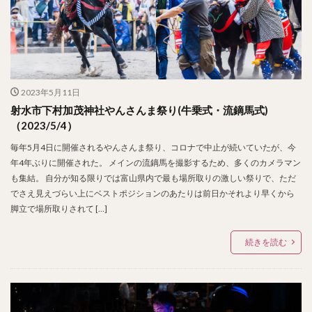
2023年5月11日
射水市下村加茂神社やんさんま祭り(牛乗式・流鏑馬式)
（2023/5/4）
毎年5月4日に開催されるやんさんま祭り、コロナで中止が続いていたが、今
年4年ぶりに開催された。 メインの流鏑馬を撮影するため、多くのカメラマン
も集結。 自分が知る限りでは富山県内で最も場所取りの激しい祭りで、ただ
でさえ見えづらい上にベストポジションのあたりは前日かそれより早くから
脚立で場所取りされて […]
続きを読む