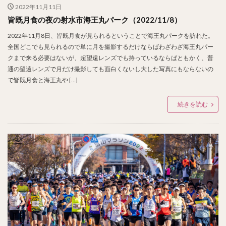
2022年11月11日
皆既月食の夜の射水市海王丸パーク（2022/11/8）
2022年11月8日、皆既月食が見られるということで海王丸パークを訪れた。
全国どこでも見られるので単に月を撮影するだけならばわざわざ海王丸パー
クまで来る必要はないが、超望遠レンズでも持っているならばともかく、普
通の望遠レンズで月だけ撮影しても面白くないし大した写真にもならないの
で皆既月食と海王丸や […]
続きを読む