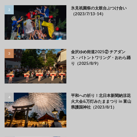
氷見祇園祭の太鼓台ぶつけ合い
（2023/7/13-14）
金沢ゆめ街道2025② チアダン
ス・バトントワリング・おわら踊
り（2025/8/9）
平和への祈り！北日本新聞納涼花
火大会&万灯みたままつり in 富山
県護国神社（2023/8/1）