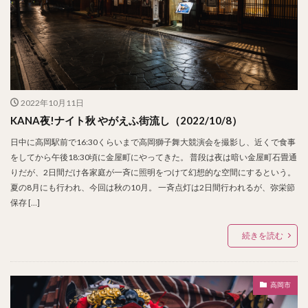
2022年10月11日
KANA夜!ナイト秋 やがえふ街流し（2022/10/8）
日中に高岡駅前で16:30くらいまで高岡獅子舞大競演会を撮影し、近くで食事
をしてから午後18:30頃に金屋町にやってきた。 普段は夜は暗い金屋町石畳通
りだが、2日間だけ各家庭が一斉に照明をつけて幻想的な空間にするという。
夏の8月にも行われ、今回は秋の10月。 一斉点灯は2日間行われるが、弥栄節
保存 […]
続きを読む
高岡市