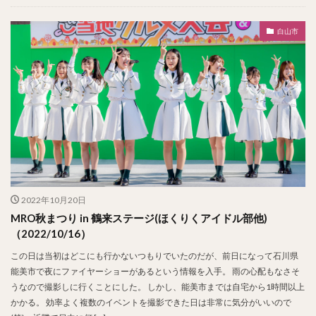
白山市
2022年10月20日
MRO秋まつり in 鶴来ステージ(ほくりくアイドル部他)
（2022/10/16）
この日は当初はどこにも行かないつもりでいたのだが、前日になって石川県
能美市で夜にファイヤーショーがあるという情報を入手。 雨の心配もなさそ
うなので撮影しに行くことにした。 しかし、能美市までは自宅から1時間以上
かかる。 効率よく複数のイベントを撮影できた日は非常に気分がいいので