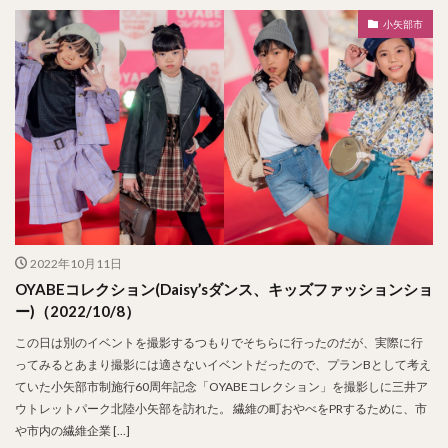
小矢部市
2022年10月11日
OYABEコレクション(Daisy’sダンス、キッズファッションショ
ー)（2022/10/8）
この日は別のイベントを撮影するつもりでそちらに行ったのだが、実際に行
ってみるとあまり撮影には適さないイベントだったので、プランBとして考え
ていた小矢部市制施行60周年記念「OYABEコレクション」を撮影しに三井ア
ウトレットパーク北陸小矢部を訪れた。 繊維の町おやべをPRするために、市
や市内の繊維企業 […]