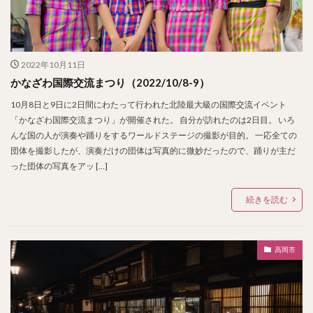
2022年10月11日
かなざわ国際交流まつり（2022/10/8-9）
10月8日と9日に2日間にわたって行われた北陸最大級の国際交流イベント
「かなざわ国際交流まつり」が開催された。 自分が訪れたのは2日目。 いろ
んな国の人が演奏や踊りをするワールドステージの撮影が目的。 一応全ての
団体を撮影したが、演奏だけの団体は写真的に微妙だったので、踊りが主だ
った団体の写真をアッ […]
続きを読む
高岡市