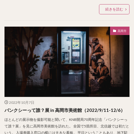
続きを読む
高岡市
2022年10月7日
バンクシーって誰？展 in 高岡市美術館（2022/9/11-12/6）
ほとんどの展示物を撮影可能と聞いて、KNB開局70周年記念「バンクシーっ
て誰？展」を見に高岡市美術館を訪れた。 全国で5箇所目、北信越では初だと
いう。 入場券購入窓口の横には大きな看板。 平日ということもあり、地下駐