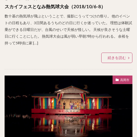
スカイフェスとなみ熱気球大会（2018/10/6-8）
数十基の熱気球が飛ぶということで、撮影にうってつけの祭り。 他のイベン
トの日程もあり、3日間あるうちのどの日に行くか迷っていた。 理想は体験試
乗ができる日曜日だが、台風のせいで天候が怪しい。 天候が良さそうな土曜
日に行くことにした。 熱気球大会は風が弱い早朝7時から行われる。 余裕を
持って5時頃に家 […]
続きを読む
高岡市