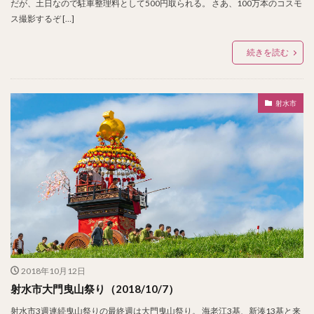
だが、土日なので駐車整理料として500円取られる。 さあ、100万本のコスモ
ス撮影するぞ […]
続きを読む
射水市
2018年10月12日
射水市大門曳山祭り（2018/10/7）
射水市3週連続曳山祭りの最終週は大門曳山祭り。 海老江3基、新湊13基と来