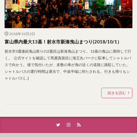
2018年10月3日
富山県内最大13基！射水市新湊曳山まつり(2018/10/1）
射水市3週連続曳山祭りの2週目は新湊曳山まつり。 13基の曳山に期待して行
く。 公式サイトを確認して馬鹿真面目に海王丸パークに駐車してシャトルバ
スで向かう。 後で気付いたが、多数の車が海の近くの道路に路駐していた。
シャトルバスの運行時間は適当で、中途半端に待たされる。 行きも帰りもシ
ャトルバス […]
続きを読む