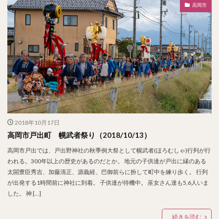
高岡市
2018年10月17日
高岡市戸出町 幌武者祭り（2018/10/13）
高岡市戸出では、戸出野神社の秋季例大祭として幌武者(ほろむしゃ)行列が行
われる。300年以上の歴史があるのだとか。 地元の子供達が戸出に縁のある
太閤豊臣秀吉、加藤清正、源義経、巴御前らに扮して町中を練り歩く。 行列
が出発する1時間前に神社に到着。 子供達が待機中。 巫女さん達も5,6人いま
した。 神 […]
続きを読む