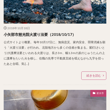
2018年10月18日
小矢部市慈光院火渡り法要（2018/10/17）
公式サイトより概要。 毎年10月17日に、無病息災、家内安全、罪障消滅を願
う「火渡り法要」が行われ、北陸地方から多くの信者が集まる。紫灯(さいと
う)大護摩法要といわれる火渡りは、長さ3ｍ、幅1.3ｍの炭のじゅうたんの上
に護摩をたいた火を移し、住職の先導で不動真言経を唱えながら九字を切っ
たあと合唱、気 […]
続きを読む
射水市