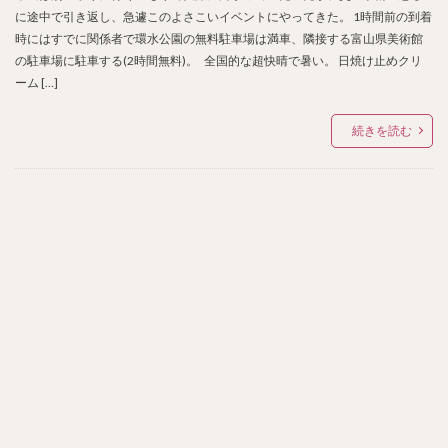
に途中で引き返し、急遽このよさこいイベントにやってきた。 1時間前の到着
時にはすでに関係者で環水公園の無料駐車場は満車、隣接する富山県美術館
の駐車場に駐車する(2時間無料)。 全国的な超快晴で暑い。 日焼け止めクリ
ーム […]
続きを読む