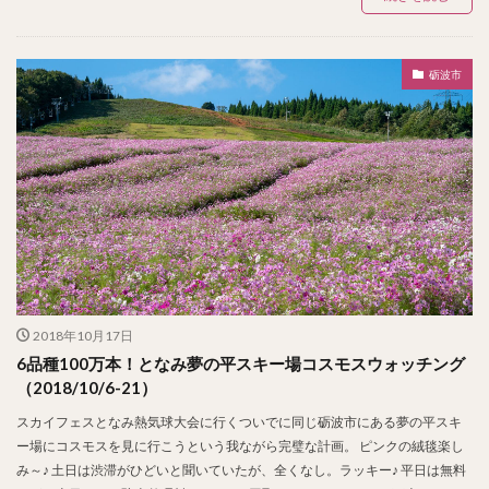
砺波市
2018年10月17日
6品種100万本！となみ夢の平スキー場コスモスウォッチング
（2018/10/6-21）
スカイフェスとなみ熱気球大会に行くついでに同じ砺波市にある夢の平スキ
ー場にコスモスを見に行こうという我ながら完璧な計画。 ピンクの絨毯楽し
み～♪ 土日は渋滞がひどいと聞いていたが、全くなし。ラッキー♪ 平日は無料