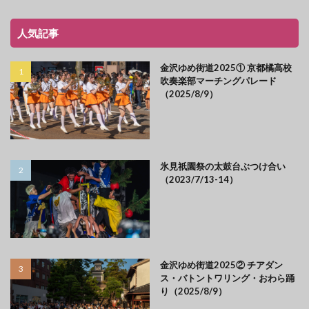
人気記事
金沢ゆめ街道2025① 京都橘高校
吹奏楽部マーチングパレード
（2025/8/9）
氷見祇園祭の太鼓台ぶつけ合い
（2023/7/13-14）
金沢ゆめ街道2025② チアダン
ス・バトントワリング・おわら踊
り（2025/8/9）