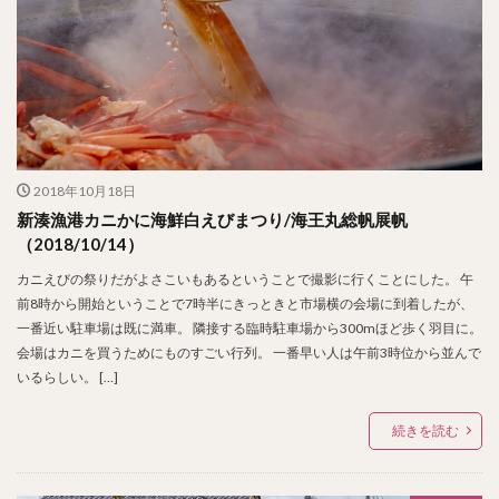
2018年10月18日
新湊漁港カニかに海鮮白えびまつり/海王丸総帆展帆
（2018/10/14）
カニえびの祭りだがよさこいもあるということで撮影に行くことにした。 午
前8時から開始ということで7時半にきっときと市場横の会場に到着したが、
一番近い駐車場は既に満車。 隣接する臨時駐車場から300mほど歩く羽目に。
会場はカニを買うためにものすごい行列。 一番早い人は午前3時位から並んで
いるらしい。 […]
続きを読む