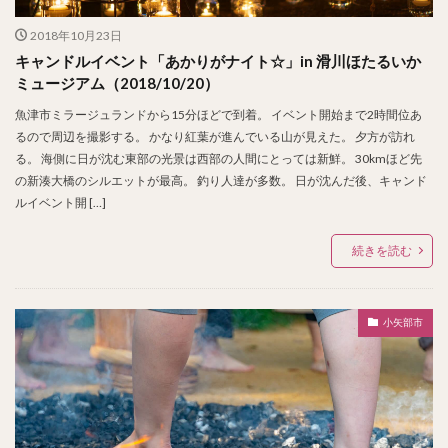
2018年10月23日
キャンドルイベント「あかりがナイト☆」in 滑川ほたるいか
ミュージアム（2018/10/20）
魚津市ミラージュランドから15分ほどで到着。 イベント開始まで2時間位あ
るので周辺を撮影する。 かなり紅葉が進んでいる山が見えた。 夕方が訪れ
る。 海側に日が沈む東部の光景は西部の人間にとっては新鮮。 30kmほど先
の新湊大橋のシルエットが最高。 釣り人達が多数。 日が沈んだ後、キャンド
ルイベント開 […]
続きを読む
小矢部市