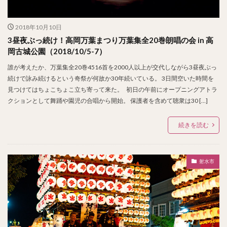
2018年10月10日
3昼夜ぶっ続け！高岡万葉まつり万葉集全20巻朗唱の会 in 高
岡古城公園（2018/10/5-7）
誰が考えたか、万葉集全20巻4516首を2000人以上が交代しながら3昼夜ぶっ
続けで詠み続けるという奇祭が何故か30年続いている。 3日間空いた時間を
見つけてはちょこちょこ立ち寄って来た。 初日の午前にオープニングアトラ
クションとして舞踊や園児の合唱から開始。 保護者を含めて聴衆は30 […]
続きを読む
射水市