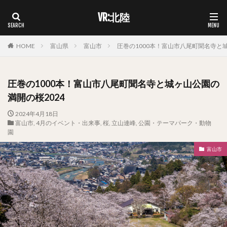
VR:北陸
HOME
富山県
富山市
圧巻の1000本！富山市八尾町聞名寺と城
圧巻の1000本！富山市八尾町聞名寺と城ヶ山公園の
満開の桜2024
2024年4月18日
富山市
,
4月のイベント・出来事
,
桜
,
立山連峰
,
公園・テーマパーク・動物
園
富山市