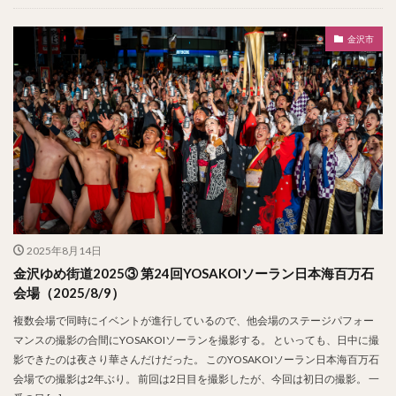
金沢市
2025年8月14日
金沢ゆめ街道2025③ 第24回YOSAKOIソーラン日本海百万石
会場（2025/8/9）
複数会場で同時にイベントが進行しているので、他会場のステージパフォー
マンスの撮影の合間にYOSAKOIソーランを撮影する。 といっても、日中に撮
影できたのは夜さり華さんだけだった。 このYOSAKOIソーラン日本海百万石
会場での撮影は2年ぶり。 前回は2日目を撮影したが、今回は初日の撮影。 一