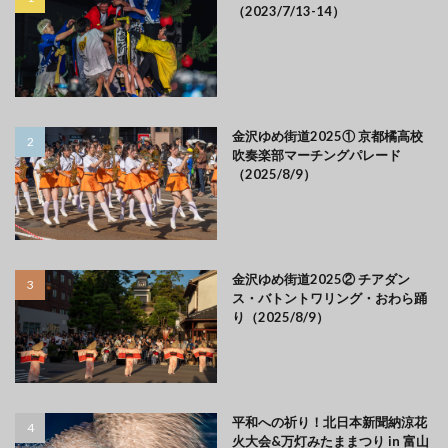
（2023/7/13-14）
金沢ゆめ街道2025① 京都橘高校
吹奏楽部マーチングパレード
（2025/8/9）
金沢ゆめ街道2025② チアダン
ス・バトントワリング・おわら踊
り（2025/8/9）
平和への祈り！北日本新聞納涼花
火大会&万灯みたままつり in 富山