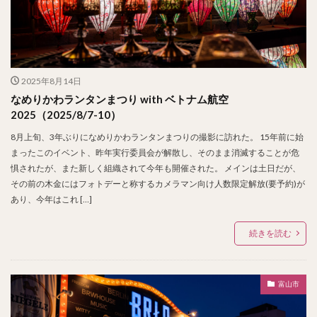
2025年8月14日
なめりかわランタンまつり with ベトナム航空
2025（2025/8/7-10）
8月上旬、3年ぶりになめりかわランタンまつりの撮影に訪れた。 15年前に始
まったこのイベント、昨年実行委員会が解散し、そのまま消滅することが危
惧されたが、また新しく組織されて今年も開催された。 メインは土日だが、
その前の木金にはフォトデーと称するカメラマン向け人数限定解放(要予約)が
あり、今年はこれ […]
続きを読む
富山市