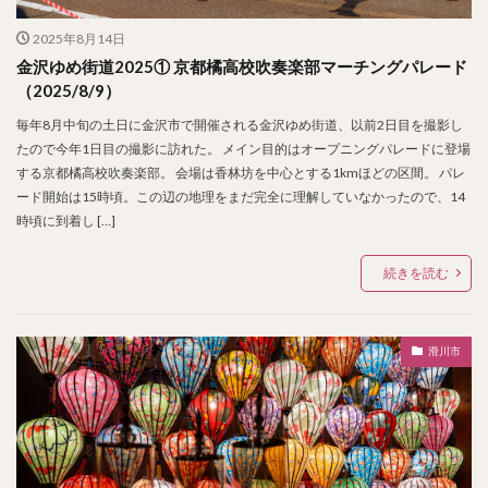
2025年8月14日
金沢ゆめ街道2025① 京都橘高校吹奏楽部マーチングパレード
（2025/8/9）
毎年8月中旬の土日に金沢市で開催される金沢ゆめ街道、以前2日目を撮影し
たので今年1日目の撮影に訪れた。 メイン目的はオープニングパレードに登場
する京都橘高校吹奏楽部。 会場は香林坊を中心とする1kmほどの区間。 パレ
ード開始は15時頃。この辺の地理をまだ完全に理解していなかったので、14
時頃に到着し […]
続きを読む
滑川市