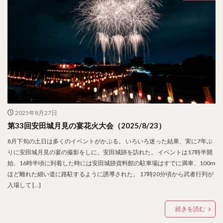
2025年8月27日
第33回安田城月見の宴花火大会（2025/8/23）
8月下旬の土日は多くのイベントがかぶる。 いろいろ迷った結果、実に7年ぶ
りに安田城月見の宴の撮影をしに、安田城跡を訪れた。 イベントは17時半開
始、16時半頃に到着した時には安田城跡資料館の駐車場はすでに満車、100m
ほど離れた細い道に路駐するように誘導された。 17時20分頃から武者行列が
入場して […]
続きを読む