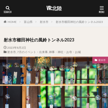
VR:北陸
HOME
富山県
射水市
射水市櫛田神社の風鈴トンネル2023
射水市櫛田神社の風鈴トンネル2023
2023年8月2日
射水市
,
7月のイベント・出来事
,
神事・神社・お寺・お城
射水市