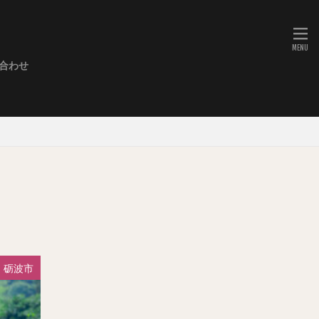
合わせ
ミネーション
・キリコ祭り・御神輿
や・こきりこ他）
児舞
奏
ショー
・動物園
展望台
お城
ト
砺波市