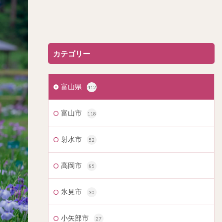
カテゴリー
富山県
412
富山市
118
射水市
52
高岡市
85
氷見市
30
小矢部市
27