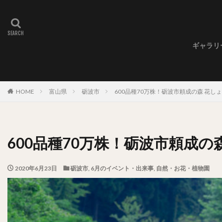
ギャラリ
ギャラ
ギャラ
ギャラ
HOME
富山県
砺波市
600品種70万株！砺波市頼成の森 花しょ
600品種70万株！砺波市頼成の森
2020年6月23日
砺波市
,
6月のイベント・出来事
,
自然・お花・植物園