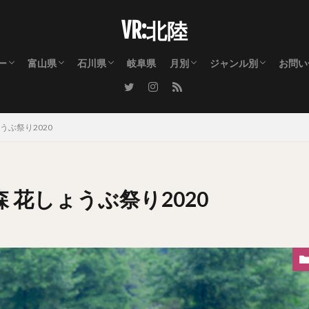
VR:北陸
ー
富山県
石川県
岐阜県
月別
ジャンル別
お問い
リー① 自然・景観・花火
リー② 祭を熱くした男達
リー③ 祭を彩った女性達
富山市
射水市
高岡市
氷見市
小矢部市
砺波市
南砺市
滑川市
魚津市
黒部市
上市町
立山町
朝日町
入善町
金沢市
白山市
七尾市
羽咋市
小松市
能美市
能登町
中能登町
宝達志水町
志賀町
津幡町
かほく市
川北町
加賀市
1月のイベント・出来事
2月のイベント・出来事
3月のイベント・出来事
4月のイベント・出来事
5月のイベント・出来事
6月のイベント・出来事
7月のイベント・出来事
8月のイベント・出来事
9月のイベント・出来事
10月のイベント・出来事
11月のイベント・出来事
12月のイベント・出来事
花火大会
ライトアップ・イル
曳山祭り・夜高祭り
よさこい踊り
踊り（おわら・むぎ
獅子舞・巫女舞・稚
ライブ・ダンス・演
街流し・パレード・
桜
自然・お花・植物園
立山連峰
紅葉
雪景色
公園・テーマパーク
都市景観・街並み・
神事・神社・お寺・
撮影会・ポートレー
乗り物
スポーツ・レース
警察・消防・自衛隊
アート
キャラクター
うぶ祭り2020
 花しょうぶ祭り2020