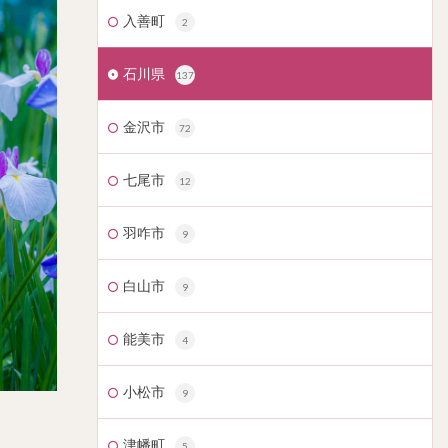
入善町
2
石川県
137
金沢市
72
七尾市
12
羽咋市
9
白山市
9
能美市
4
小松市
9
津幡町
5