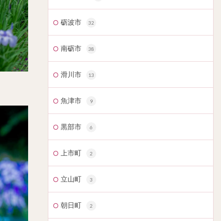
砺波市
32
南砺市
38
滑川市
13
魚津市
9
黒部市
6
上市町
2
立山町
3
朝日町
2