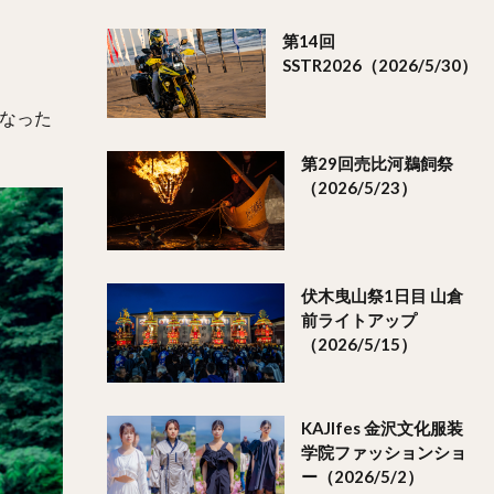
第14回
SSTR2026（2026/5/30）
なった
第29回売比河鵜飼祭
（2026/5/23）
伏木曳山祭1日目 山倉
前ライトアップ
（2026/5/15）
KAJIfes 金沢文化服装
学院ファッションショ
ー（2026/5/2）