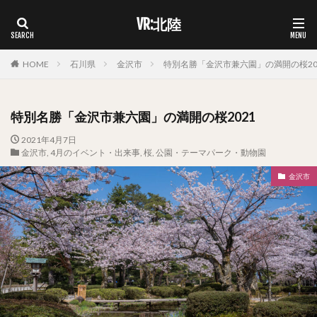
VR:北陸
HOME
石川県
金沢市
特別名勝「金沢市兼六園」の満開の桜20
特別名勝「金沢市兼六園」の満開の桜2021
2021年4月7日
金沢市
,
4月のイベント・出来事
,
桜
,
公園・テーマパーク・動物園
金沢市