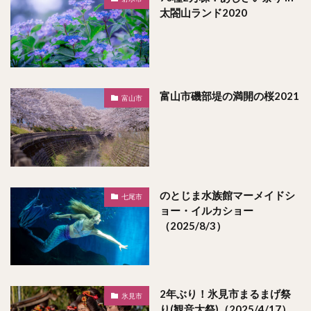
太閤山ランド2020
富山市磯部堤の満開の桜2021
富山市
のとじま水族館マーメイドシ
七尾市
ョー・イルカショー
（2025/8/3）
2年ぶり！氷見市まるまげ祭
氷見市
り(観音大祭)（2025/4/17）