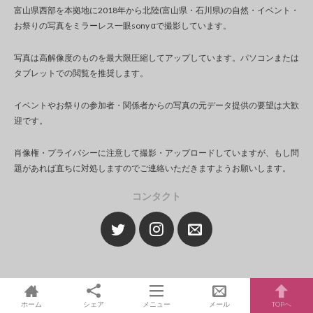
富山県西部を本拠地に2018年から北陸(富山県・石川県)の自然・イベント・
お祭りの写真をミラーレス一眼sony αで撮影しています。
写真は高解像度のものを最大限圧縮してアップしています。パソコンまたは
タブレットでの閲覧を推奨します。
イベントやお祭りの参加者・関係者からの写真の元データ提供の要望は大歓
迎です。
肖像権・プライバシーに注意して撮影・アップロードしていますが、もし問
題があれば直ちに対処しますのでご連絡いただきますようお願いします。
コンタクト
ホーム
シェア
メニュー
メール
TOPへ