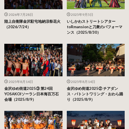
2026年7月28日
2025年9月5日
陸上自衛隊金沢駐屯地納涼祭花火
いしかわストリートシアター
（2026/7/24）
toRmansionと刀衆のパフォーマ
ンス（2025/8/30）
2025年8月14日
2025年8月14日
金沢ゆめ街道2025③ 第24回
金沢ゆめ街道2025② チアダン
YOSAKOIソーラン日本海百万石
ス・バトントワリング・おわら踊
会場（2025/8/9）
り（2025/8/9）