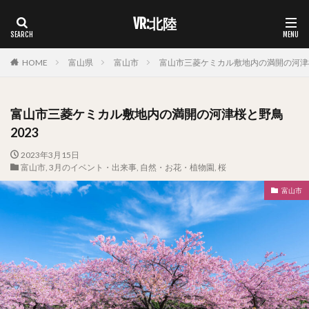
VR:北陸
HOME
富山県
富山市
富山市三菱ケミカル敷地内の満開の河津桜
富山市三菱ケミカル敷地内の満開の河津桜と野鳥
2023
2023年3月15日
富山市
,
3月のイベント・出来事
,
自然・お花・植物園
,
桜
富山市