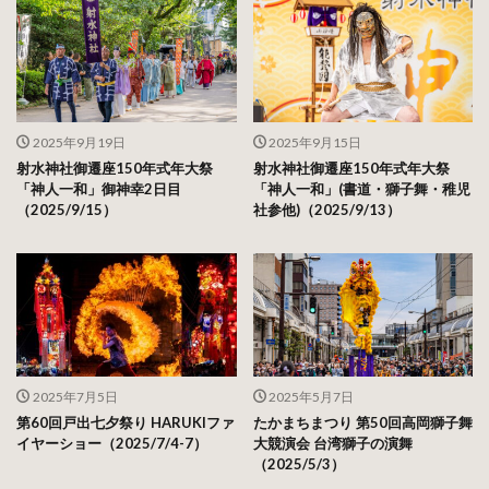
2025年9月19日
2025年9月15日
射水神社御遷座150年式年大祭
射水神社御遷座150年式年大祭
「神人一和」御神幸2日目
「神人一和」(書道・獅子舞・稚児
（2025/9/15）
社参他)（2025/9/13）
2025年7月5日
2025年5月7日
第60回戸出七夕祭り HARUKIファ
たかまちまつり 第50回高岡獅子舞
イヤーショー（2025/7/4-7）
大競演会 台湾獅子の演舞
（2025/5/3）