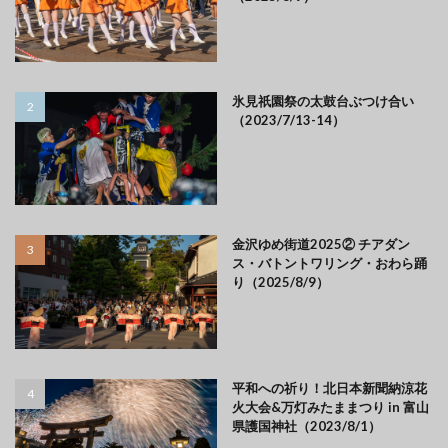
氷見祇園祭の太鼓台ぶつけ合い
（2023/7/13-14）
金沢ゆめ街道2025② チアダン
ス・バトントワリング・おわら踊
り（2025/8/9）
平和への祈り！北日本新聞納涼花
火大会&万灯みたままつり in 富山
県護国神社（2023/8/1）