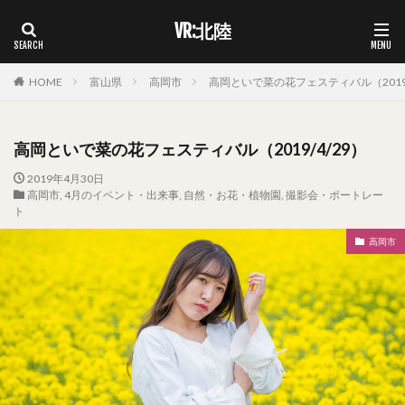
VR:北陸
HOME
富山県
高岡市
高岡といで菜の花フェスティバル（2019/
高岡といで菜の花フェスティバル（2019/4/29）
2019年4月30日
高岡市
,
4月のイベント・出来事
,
自然・お花・植物園
,
撮影会・ポートレー
ト
高岡市