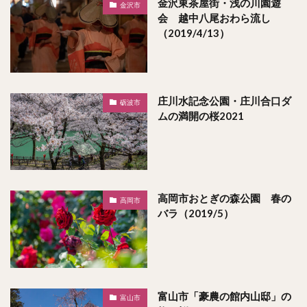
金沢東茶屋街・浅の川園遊
金沢市
会 越中八尾おわら流し
（2019/4/13）
庄川水記念公園・庄川合口ダ
砺波市
ムの満開の桜2021
高岡市おとぎの森公園 春の
高岡市
バラ（2019/5）
富山市「豪農の館内山邸」の
富山市