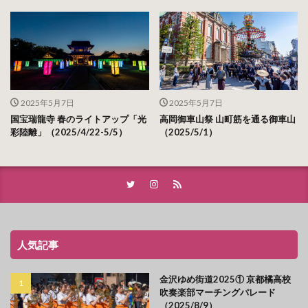
2025年5月7日
2025年5月7日
国宝瑞龍寺 春のライトアップ「光
高岡御車山祭 山町筋を通る御車山
彩陸離」（2025/4/22-5/5）
（2025/5/1）
人気記事
金沢ゆめ街道2025① 京都橘高校
吹奏楽部マーチングパレード
（2025/8/9）