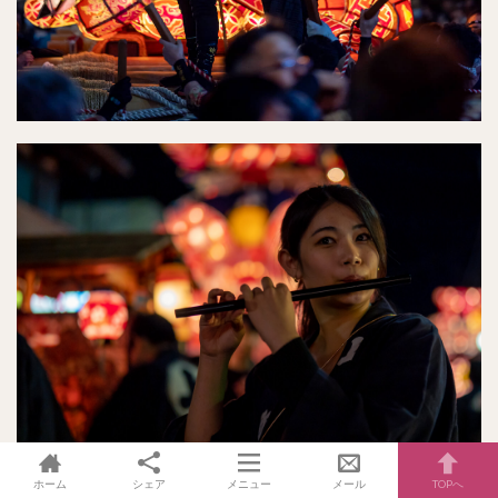
ホーム
シェア
メニュー
メール
TOPへ
この福野夜高祭、メインのけんかは細い通りで行われ、けんかの1