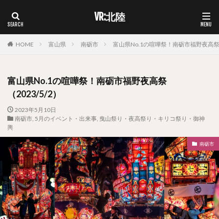
VR:北陸
HOME
富山県
南砺市
富山県No.1の喧嘩祭！南砺市福野夜高祭（2
富山県No.1の喧嘩祭！南砺市福野夜高祭
（2023/5/2）
2023年5月10日
南砺市
,
5月のイベント・出来事
,
曳山祭り・夜高祭り・キリコ祭り・御神
輿
南砺市