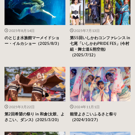
2025年8月14日
2025年7月13日
のとじま水族館マーメイドショ
第55回いしかわコンファレンス in
ー・イルカショー（2025/8/3）
七尾「いしかわPRIDE FES」(今村
組・舞士道&朔空他)
（2025/7/12）
2025年3月22日
2024年11月1日
第2回希望の祭り in 和倉(太鼓、よ
能登よさこいふるさと祭り
さこい、ダンス)（2025/3/20）
（2024/10/27）