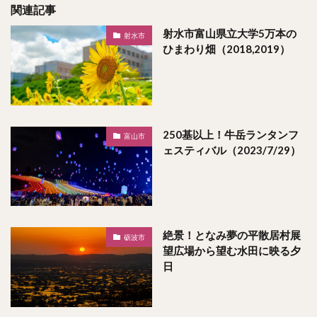
関連記事
射水市富山県立大学5万本の
射水市
ひまわり畑（2018,2019）
250基以上！牛岳ランタンフ
富山市
ェスティバル（2023/7/29）
絶景！となみ夢の平散居村展
砺波市
望広場から望む水田に映る夕
日