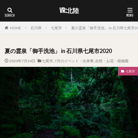
VR:北陸
HOME
石川県
七尾市
夏の霊泉「御手洗池」 in 石川県七尾市20
夏の霊泉「御手洗池」 in 石川県七尾市2020
2020年7月24日
七尾市
,
7月のイベント・出来事
,
自然・お花・植物園
七尾市