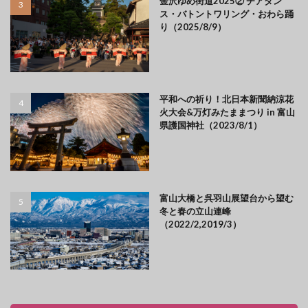
金沢ゆめ街道2025② チアダン
ス・バトントワリング・おわら踊
り（2025/8/9）
平和への祈り！北日本新聞納涼花
火大会&万灯みたままつり in 富山
県護国神社（2023/8/1）
富山大橋と呉羽山展望台から望む
冬と春の立山連峰
（2022/2,2019/3）