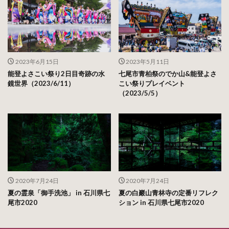
2023年6月15日
2023年5月11日
能登よさこい祭り2日目奇跡の水
七尾市青柏祭のでか山&能登よさ
鏡世界（2023/6/11）
こい祭りプレイベント
（2023/5/5）
2020年7月24日
2020年7月24日
夏の霊泉「御手洗池」 in 石川県七
夏の白巖山青林寺の定番リフレク
尾市2020
ション in 石川県七尾市2020