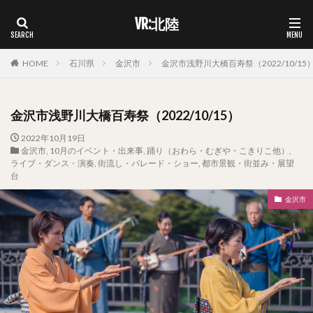
VR:北陸
HOME
石川県
金沢市
金沢市浅野川大橋百寿祭（2022/10/15
金沢市浅野川大橋百寿祭（2022/10/15）
2022年10月19日
金沢市
,
10月のイベント・出来事
,
踊り（おわら・むぎや・こきりこ他）
,
ライブ・ダンス・演奏
,
街流し・パレード・ショー
,
都市景観・街並み・展望
台
金沢市