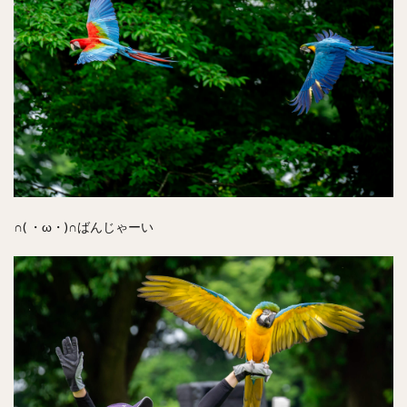
∩( ・ω・)∩ばんじゃーい