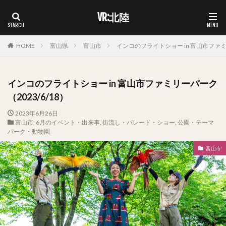
VR:北陸
HOME
富山県
富山市
インコのフライトショー in 富山市ファミリ
インコのフライトショー in 富山市ファミリーパーク
（2023/6/18）
2023年6月26日
富山市
,
6月のイベント・出来事
,
街流し・パレード・ショー
,
公園・テーマ
パーク・動物園
富山市