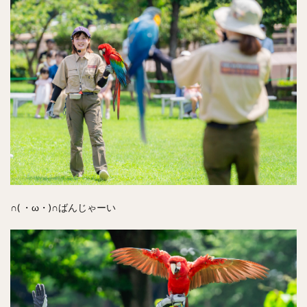
∩( ・ω・)∩ばんじゃーい