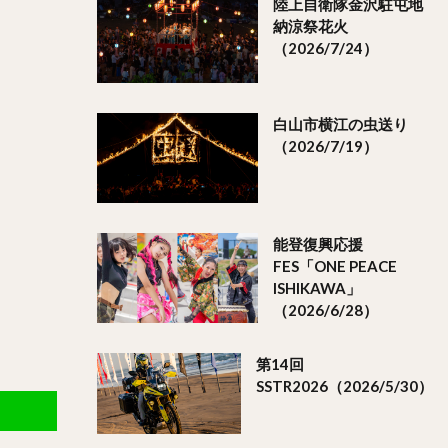
陸上自衛隊金沢駐屯地
納涼祭花火
（2026/7/24）
白山市横江の虫送り
（2026/7/19）
能登復興応援
FES「ONE PEACE
ISHIKAWA」
（2026/6/28）
第14回
SSTR2026（2026/5/30）