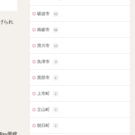
砺波市
32
げられ
南砺市
38
滑川市
13
魚津市
9
黒部市
6
上市町
2
立山町
3
朝日町
2
ey華繚