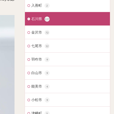
入善町
2
石川県
137
金沢市
72
七尾市
12
羽咋市
9
白山市
9
能美市
4
小松市
9
津幡町
5