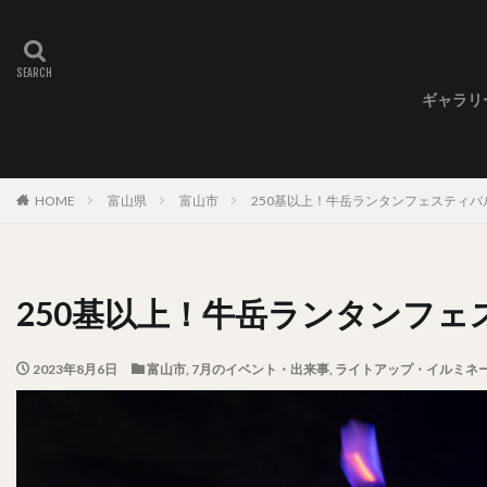
ギャラリ
ギャラ
ギャラ
ギャラ
HOME
富山県
富山市
250基以上！牛岳ランタンフェスティバル（
250基以上！牛岳ランタンフェステ
2023年8月6日
富山市
,
7月のイベント・出来事
,
ライトアップ・イルミネ