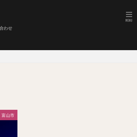
合わせ
ミネーション
・キリコ祭り・御神輿
や・こきりこ他）
児舞
奏
ショー
・動物園
展望台
お城
ト
富山市