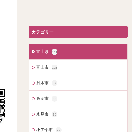
カテゴリー
富山県
411
富山市
118
射水市
52
高岡市
84
氷見市
30
小矢部市
27