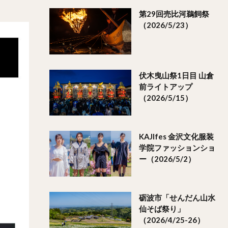
第29回売比河鵜飼祭
（2026/5/23）
伏木曳山祭1日目 山倉
前ライトアップ
（2026/5/15）
KAJIfes 金沢文化服装
学院ファッションショ
ー（2026/5/2）
砺波市「せんだん山水
仙そば祭り」
（2026/4/25-26）