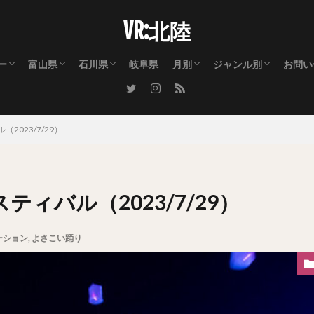
VR:北陸
ー
富山県
石川県
岐阜県
月別
ジャンル別
お問い
リー① 自然・景観・花火
リー② 祭を熱くした男達
リー③ 祭を彩った女性達
富山市
射水市
高岡市
氷見市
小矢部市
砺波市
南砺市
滑川市
魚津市
黒部市
上市町
立山町
朝日町
入善町
金沢市
白山市
七尾市
羽咋市
小松市
能美市
能登町
中能登町
宝達志水町
志賀町
津幡町
かほく市
川北町
加賀市
1月のイベント・出来事
2月のイベント・出来事
3月のイベント・出来事
4月のイベント・出来事
5月のイベント・出来事
6月のイベント・出来事
7月のイベント・出来事
8月のイベント・出来事
9月のイベント・出来事
10月のイベント・出来事
11月のイベント・出来事
12月のイベント・出来事
花火大会
ライトアップ・イル
曳山祭り・夜高祭り
よさこい踊り
踊り（おわら・むぎ
獅子舞・巫女舞・稚
ライブ・ダンス・演
街流し・パレード・
桜
自然・お花・植物園
立山連峰
紅葉
雪景色
公園・テーマパーク
都市景観・街並み・
神事・神社・お寺・
撮影会・ポートレー
乗り物
スポーツ・レース
警察・消防・自衛隊
アート
キャラクター
2023/7/29）
ィバル（2023/7/29）
ーション
,
よさこい踊り