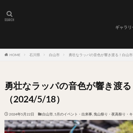
ギャラリ
ギャラ
ギャラ
ギャラ
HOME
石川県
白山市
勇壮なラッパの音色が響き渡る！白山市美川
勇壮なラッパの音色が響き渡る
（2024/5/18）
2024年5月22日
白山市
,
5月のイベント・出来事
,
曳山祭り・夜高祭り・キ