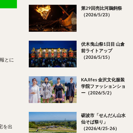
第29回売比河鵜飼祭
（2026/5/23）
伏木曳山祭1日目 山倉
前ライトアップ
（2026/5/15）
報とに
KAJIfes 金沢文化服装
学院ファッションショ
ー（2026/5/2）
砺波市「せんだん山水
仙そば祭り」
宅を出
（2026/4/25-26）