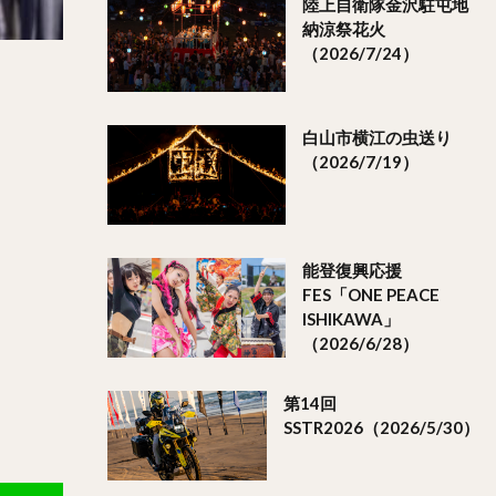
陸上自衛隊金沢駐屯地
納涼祭花火
（2026/7/24）
白山市横江の虫送り
（2026/7/19）
能登復興応援
FES「ONE PEACE
ISHIKAWA」
（2026/6/28）
第14回
SSTR2026（2026/5/30）