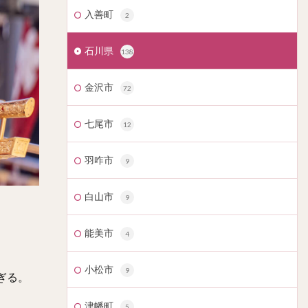
入善町
2
石川県
138
金沢市
72
七尾市
12
羽咋市
9
白山市
9
能美市
4
小松市
9
ぎる。
津幡町
5