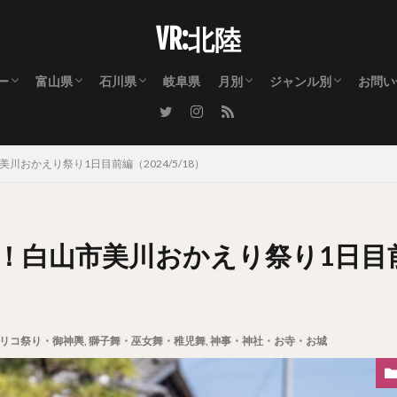
VR:北陸
ー
富山県
石川県
岐阜県
月別
ジャンル別
お問い
リー① 自然・景観・花火
リー② 祭を熱くした男達
リー③ 祭を彩った女性達
富山市
射水市
高岡市
氷見市
小矢部市
砺波市
南砺市
滑川市
魚津市
黒部市
上市町
立山町
朝日町
入善町
金沢市
白山市
七尾市
羽咋市
小松市
能美市
能登町
中能登町
宝達志水町
志賀町
津幡町
かほく市
川北町
加賀市
1月のイベント・出来事
2月のイベント・出来事
3月のイベント・出来事
4月のイベント・出来事
5月のイベント・出来事
6月のイベント・出来事
7月のイベント・出来事
8月のイベント・出来事
9月のイベント・出来事
10月のイベント・出来事
11月のイベント・出来事
12月のイベント・出来事
花火大会
ライトアップ・イル
曳山祭り・夜高祭り
よさこい踊り
踊り（おわら・むぎ
獅子舞・巫女舞・稚
ライブ・ダンス・演
街流し・パレード・
桜
自然・お花・植物園
立山連峰
紅葉
雪景色
公園・テーマパーク
都市景観・街並み・
神事・神社・お寺・
撮影会・ポートレー
乗り物
スポーツ・レース
警察・消防・自衛隊
アート
キャラクター
おかえり祭り1日目前編（2024/5/18）
！白山市美川おかえり祭り1日目
リコ祭り・御神輿
,
獅子舞・巫女舞・稚児舞
,
神事・神社・お寺・お城