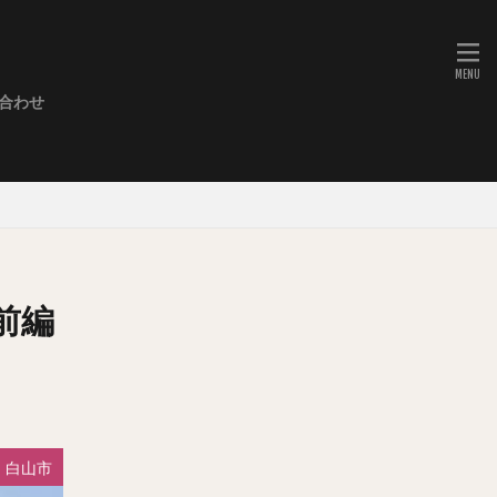
合わせ
ミネーション
・キリコ祭り・御神輿
や・こきりこ他）
児舞
奏
ショー
・動物園
展望台
お城
ト
前編
白山市