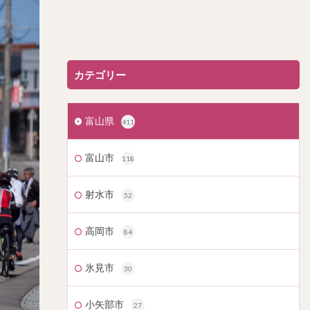
カテゴリー
富山県
411
富山市
118
射水市
52
高岡市
84
氷見市
30
小矢部市
27