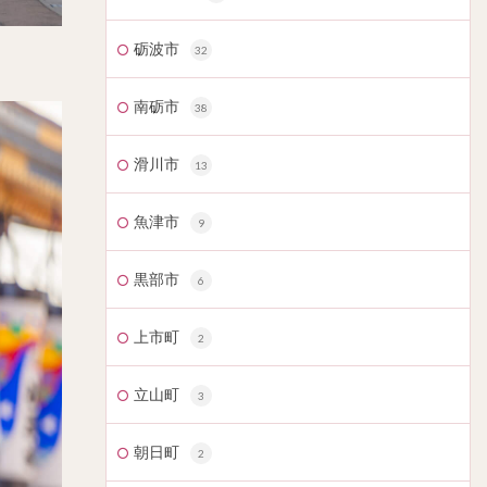
砺波市
32
南砺市
38
滑川市
13
魚津市
9
黒部市
6
上市町
2
立山町
3
朝日町
2