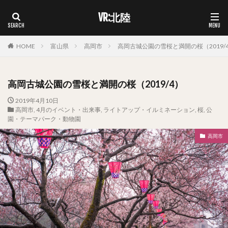
VR:北陸
HOME
富山県
高岡市
高岡古城公園の雪桜と満開の桜（2019/
高岡古城公園の雪桜と満開の桜（2019/4）
2019年4月10日
高岡市
,
4月のイベント・出来事
,
ライトアップ・イルミネーション
,
桜
,
公
園・テーマパーク・動物園
高岡市