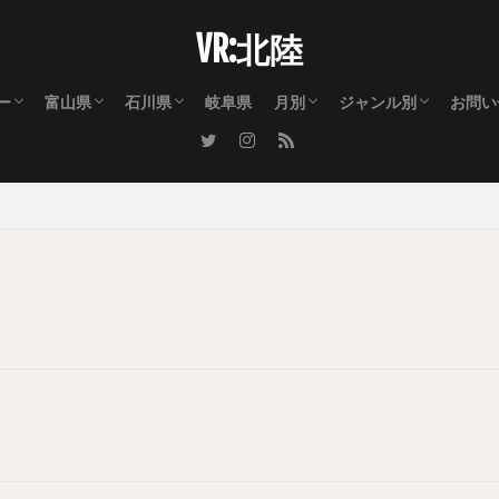
VR:北陸
ー
富山県
石川県
岐阜県
月別
ジャンル別
お問い
リー① 自然・景観・花火
リー② 祭を熱くした男達
リー③ 祭を彩った女性達
富山市
射水市
高岡市
氷見市
小矢部市
砺波市
南砺市
滑川市
魚津市
黒部市
上市町
立山町
朝日町
入善町
金沢市
白山市
七尾市
羽咋市
小松市
能美市
能登町
中能登町
宝達志水町
志賀町
津幡町
かほく市
川北町
加賀市
1月のイベント・出来事
2月のイベント・出来事
3月のイベント・出来事
4月のイベント・出来事
5月のイベント・出来事
6月のイベント・出来事
7月のイベント・出来事
8月のイベント・出来事
9月のイベント・出来事
10月のイベント・出来事
11月のイベント・出来事
12月のイベント・出来事
花火大会
ライトアップ・イル
曳山祭り・夜高祭り
よさこい踊り
踊り（おわら・むぎ
獅子舞・巫女舞・稚
ライブ・ダンス・演
街流し・パレード・
桜
自然・お花・植物園
立山連峰
紅葉
雪景色
公園・テーマパーク
都市景観・街並み・
神事・神社・お寺・
撮影会・ポートレー
乗り物
スポーツ・レース
警察・消防・自衛隊
アート
キャラクター