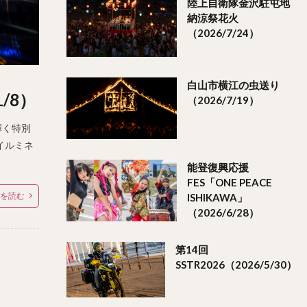
陸上自衛隊金沢駐屯地
納涼祭花火
（2026/7/24）
白山市横江の虫送り
/8）
（2026/7/19）
輝く特別
イルミネ
能登復興応援
FES「ONE PEACE
を読む
ISHIKAWA」
（2026/6/28）
第14回
SSTR2026（2026/5/30）