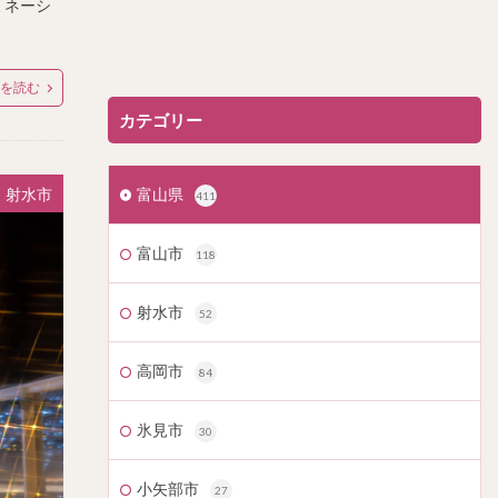
ミネーシ
を読む
カテゴリー
富山県
射水市
411
富山市
118
射水市
52
高岡市
84
氷見市
30
小矢部市
27