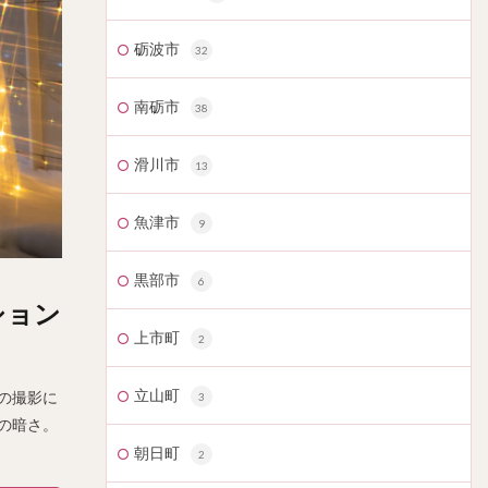
砺波市
32
南砺市
38
滑川市
13
魚津市
9
黒部市
6
ション
上市町
2
立山町
峰の撮影に
3
の暗さ。
朝日町
2