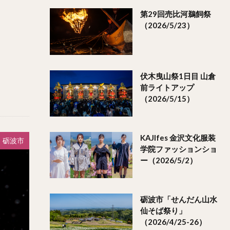
第29回売比河鵜飼祭
（2026/5/23）
伏木曳山祭1日目 山倉
前ライトアップ
（2026/5/15）
KAJIfes 金沢文化服装
砺波市
学院ファッションショ
ー（2026/5/2）
砺波市「せんだん山水
仙そば祭り」
（2026/4/25-26）