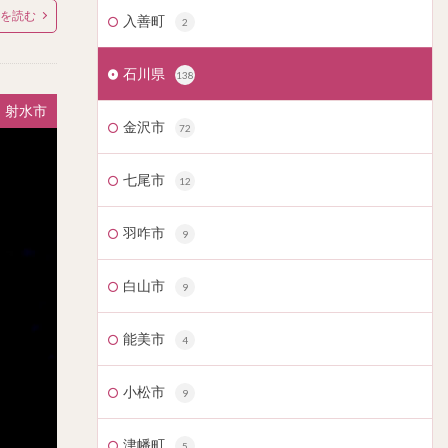
を読む
入善町
2
石川県
138
射水市
金沢市
72
七尾市
12
羽咋市
9
白山市
9
能美市
4
小松市
9
津幡町
5